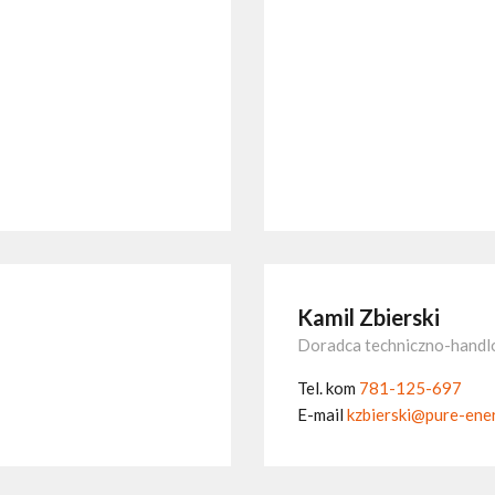
Kamil Zbierski
Doradca techniczno-hand
Tel. kom
781-125-697
E-mail
kzbierski@pure-ener