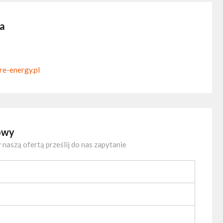
ka
e-energy.pl
owy
 naszą ofertą prześlij do nas zapytanie