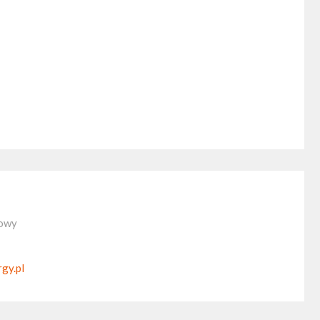
lowy
gy.pl