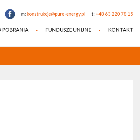
m:
konstrukcje@pure-energy.pl
t:
+48 63 220 78 15
 POBRANIA
FUNDUSZE UNIJNE
KONTAKT