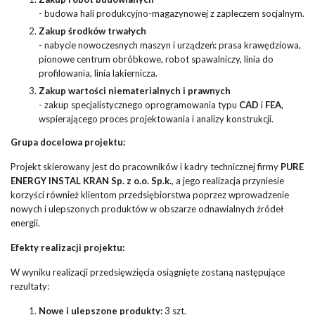
- budowa hali produkcyjno-magazynowej z zapleczem socjalnym.
Zakup środków trwałych
- nabycie nowoczesnych maszyn i urządzeń: prasa krawędziowa,
pionowe centrum obróbkowe, robot spawalniczy, linia do
profilowania, linia lakiernicza.
Zakup wartości niematerialnych i prawnych
- zakup specjalistycznego oprogramowania typu
CAD
i
FEA
,
wspierającego proces projektowania i analizy konstrukcji.
Grupa docelowa projektu:
Projekt skierowany jest do pracowników i kadry technicznej firmy
PURE
ENERGY INSTAL KRAN Sp. z o.o. Sp.k.
, a jego realizacja przyniesie
korzyści również klientom przedsiębiorstwa poprzez wprowadzenie
nowych i ulepszonych produktów w obszarze odnawialnych źródeł
energii.
Efekty realizacji projektu:
W wyniku realizacji przedsięwzięcia osiągnięte zostaną następujące
rezultaty:
Nowe i ulepszone produkty:
3 szt.